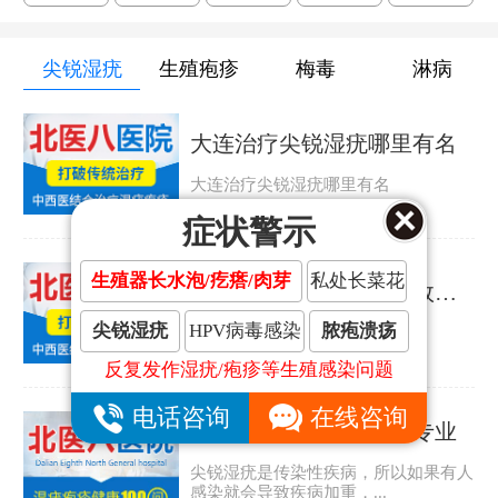
尖锐湿疣
生殖疱疹
梅毒
淋病
大连治疗尖锐湿疣哪里有名
大连治疗尖锐湿疣哪里有名
症状警示
生殖器长水泡/疙瘩/肉芽
私处长菜花
大连治疗尖锐湿疣哪里效果好
尖锐湿疣
HPV病毒感染
脓疱溃疡
大连治疗尖锐湿疣哪里效果好
反复发作湿疣/疱疹等生殖感染问题
电话咨询
在线咨询
大连哪家尖锐湿疣医院专业
尖锐湿疣是传染性疾病，所以如果有人
感染就会导致疾病加重，...