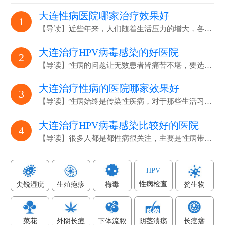
大连性病医院哪家治疗效果好
1
【导读】近些年来，人们随着生活压力的增大，各…
大连治疗HPV病毒感染的好医院
2
【导读】性病的问题让无数患者皆痛苦不堪，要选…
大连治疗性病的医院哪家效果好
3
【导读】性病始终是传染性疾病，对于那些生活习…
大连治疗HPV病毒感染比较好的医院
4
【导读】很多人都是都性病很关注，主要是性病带…
HPV
性病检查
尖锐湿疣
生殖疱疹
梅毒
赘生物
菜花
外阴长痘
下体流脓
阴茎溃疡
长疙瘩