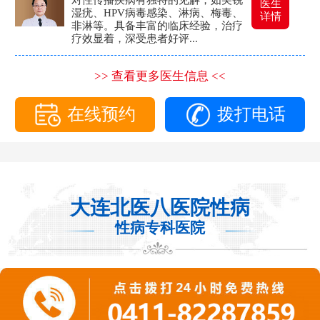
医生
湿疣、HPV病毒感染、淋病、梅毒、
详情
非淋等。具备丰富的临床经验，治疗
疗效显着，深受患者好评...
>> 查看更多医生信息 <<
在线预约
拨打电话
大连北医八医院性病
性病专科医院