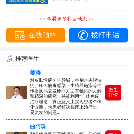
>> 查看更多栏目动态 <<
在线预约
拨打电话
推荐医生
姜涛
对皮肤性病医学领域，特别是尖锐湿
疣、HPV病毒感染、生殖器疱疹等性
医生
传播疾病复发诊疗方面有独到的见解
详情
和精深的研究，并能利用“自体免疫”
治疗理念，真正意义上实现患者个体
化诊断，为患者解决临床上治疗难、
易复发的问题...
曲阿珠
对性传播疾病有独特的见解，如尖锐