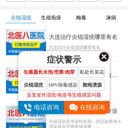
尖锐湿疣
生殖疱疹
梅毒
淋病
大连治疗尖锐湿疣哪里有名
大连治疗尖锐湿疣哪里有名
症状警示
生殖器长水泡/疙瘩/肉芽
私处长菜花
大连治疗尖锐湿疣哪里效果好
尖锐湿疣
HPV病毒感染
脓疱溃疡
大连治疗尖锐湿疣哪里效果好
反复发作湿疣/疱疹等生殖感染问题
电话咨询
在线咨询
大连哪家尖锐湿疣医院专业
尖锐湿疣是传染性疾病，所以如果有人
感染就会导致疾病加重，...