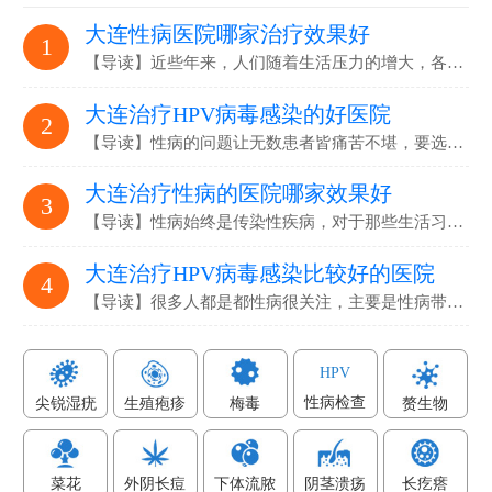
大连性病医院哪家治疗效果好
1
【导读】近些年来，人们随着生活压力的增大，各…
大连治疗HPV病毒感染的好医院
2
【导读】性病的问题让无数患者皆痛苦不堪，要选…
大连治疗性病的医院哪家效果好
3
【导读】性病始终是传染性疾病，对于那些生活习…
大连治疗HPV病毒感染比较好的医院
4
【导读】很多人都是都性病很关注，主要是性病带…
HPV
性病检查
尖锐湿疣
生殖疱疹
梅毒
赘生物
菜花
外阴长痘
下体流脓
阴茎溃疡
长疙瘩