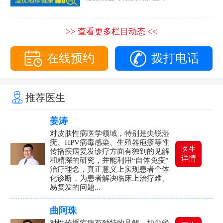
>> 查看更多栏目动态 <<
在线预约
拨打电话
推荐医生
姜涛
对皮肤性病医学领域，特别是尖锐湿
疣、HPV病毒感染、生殖器疱疹等性
医生
传播疾病复发诊疗方面有独到的见解
详情
和精深的研究，并能利用“自体免疫”
治疗理念，真正意义上实现患者个体
化诊断，为患者解决临床上治疗难、
易复发的问题...
曲阿珠
对性传播疾病有独特的见解，如尖锐