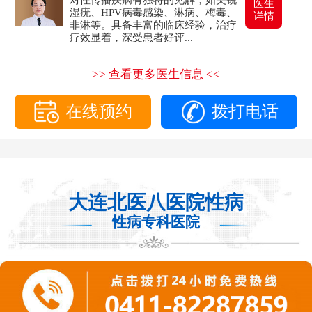
医生
湿疣、HPV病毒感染、淋病、梅毒、
详情
非淋等。具备丰富的临床经验，治疗
疗效显着，深受患者好评...
>> 查看更多医生信息 <<
在线预约
拨打电话
大连北医八医院性病
性病专科医院