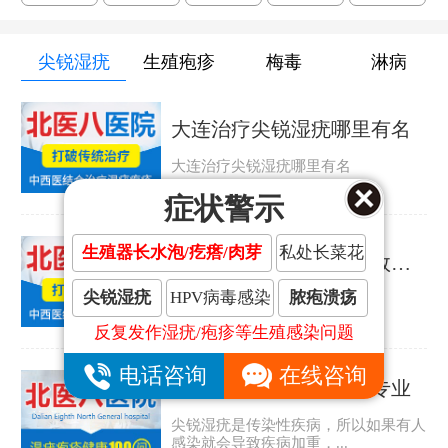
尖锐湿疣
生殖疱疹
梅毒
淋病
大连治疗尖锐湿疣哪里有名
大连治疗尖锐湿疣哪里有名
症状警示
生殖器长水泡/疙瘩/肉芽
私处长菜花
大连治疗尖锐湿疣哪里效果好
尖锐湿疣
HPV病毒感染
脓疱溃疡
大连治疗尖锐湿疣哪里效果好
反复发作湿疣/疱疹等生殖感染问题
电话咨询
在线咨询
大连哪家尖锐湿疣医院专业
尖锐湿疣是传染性疾病，所以如果有人
感染就会导致疾病加重，...