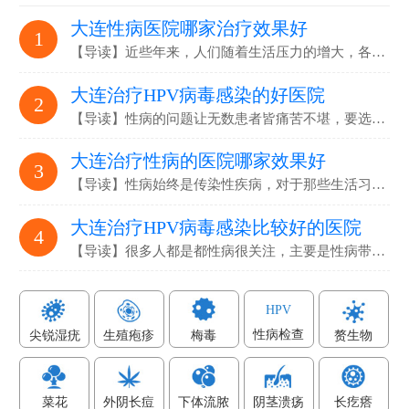
大连性病医院哪家治疗效果好
1
【导读】近些年来，人们随着生活压力的增大，各…
大连治疗HPV病毒感染的好医院
2
【导读】性病的问题让无数患者皆痛苦不堪，要选…
大连治疗性病的医院哪家效果好
3
【导读】性病始终是传染性疾病，对于那些生活习…
大连治疗HPV病毒感染比较好的医院
4
【导读】很多人都是都性病很关注，主要是性病带…
HPV
性病检查
尖锐湿疣
生殖疱疹
梅毒
赘生物
菜花
外阴长痘
下体流脓
阴茎溃疡
长疙瘩