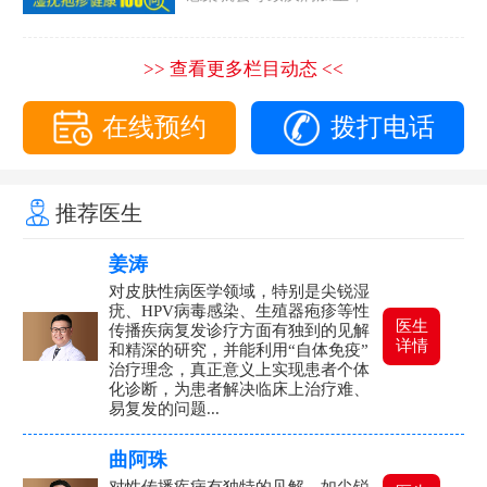
>> 查看更多栏目动态 <<
在线预约
拨打电话
推荐医生
姜涛
对皮肤性病医学领域，特别是尖锐湿
疣、HPV病毒感染、生殖器疱疹等性
医生
传播疾病复发诊疗方面有独到的见解
详情
和精深的研究，并能利用“自体免疫”
治疗理念，真正意义上实现患者个体
化诊断，为患者解决临床上治疗难、
易复发的问题...
曲阿珠
对性传播疾病有独特的见解，如尖锐