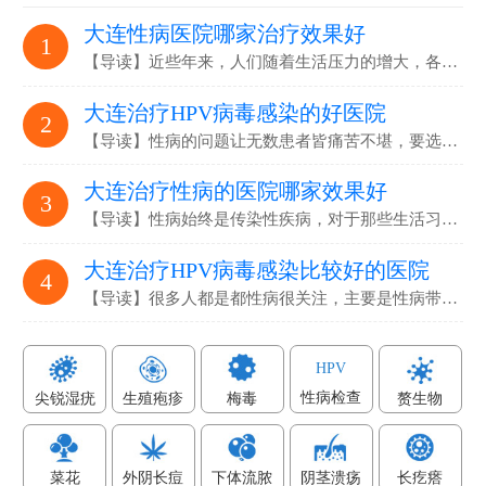
大连性病医院哪家治疗效果好
1
【导读】近些年来，人们随着生活压力的增大，各…
大连治疗HPV病毒感染的好医院
2
【导读】性病的问题让无数患者皆痛苦不堪，要选…
大连治疗性病的医院哪家效果好
3
【导读】性病始终是传染性疾病，对于那些生活习…
大连治疗HPV病毒感染比较好的医院
4
【导读】很多人都是都性病很关注，主要是性病带…
HPV
性病检查
尖锐湿疣
生殖疱疹
梅毒
赘生物
菜花
外阴长痘
下体流脓
阴茎溃疡
长疙瘩