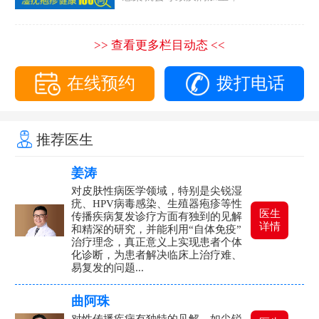
>> 查看更多栏目动态 <<
在线预约
拨打电话
推荐医生
姜涛
对皮肤性病医学领域，特别是尖锐湿
疣、HPV病毒感染、生殖器疱疹等性
医生
传播疾病复发诊疗方面有独到的见解
详情
和精深的研究，并能利用“自体免疫”
治疗理念，真正意义上实现患者个体
化诊断，为患者解决临床上治疗难、
易复发的问题...
曲阿珠
对性传播疾病有独特的见解，如尖锐