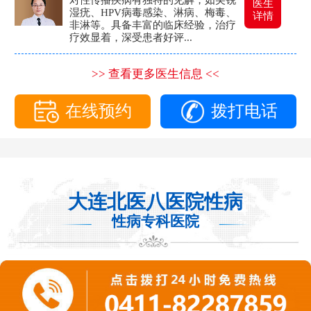
医生
湿疣、HPV病毒感染、淋病、梅毒、
详情
非淋等。具备丰富的临床经验，治疗
疗效显着，深受患者好评...
>> 查看更多医生信息 <<
在线预约
拨打电话
大连北医八医院性病
性病专科医院