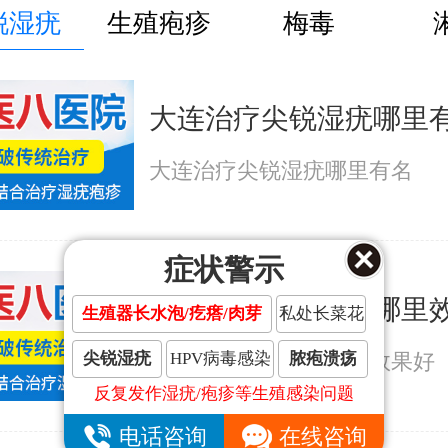
锐湿疣
生殖疱疹
梅毒
大连治疗尖锐湿疣哪里
大连治疗尖锐湿疣哪里有名
症状警示
大连治疗尖锐湿疣哪里
生殖器长水泡/疙瘩/肉芽
私处长菜花
尖锐湿疣
HPV病毒感染
脓疱溃疡
大连治疗尖锐湿疣哪里效果好
反复发作湿疣/疱疹等生殖感染问题
电话咨询
在线咨询