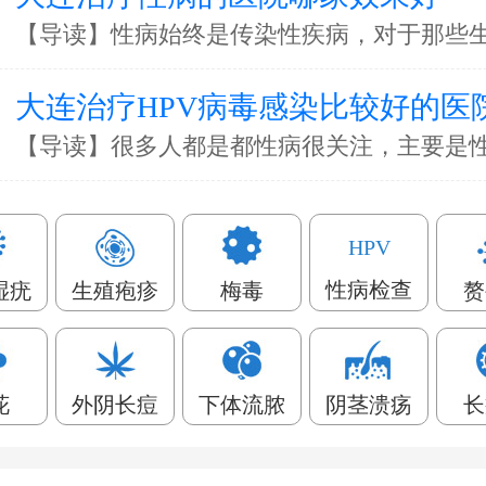
大连治疗HPV病毒感染比较好的医
HPV
性病检查
湿疣
生殖疱疹
梅毒
赘
花
外阴长痘
下体流脓
阴茎溃疡
长