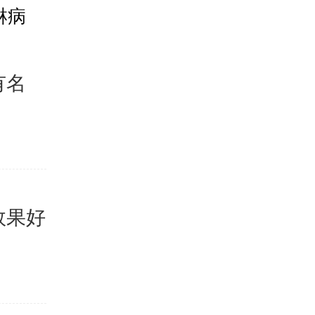
淋病
大连哪
有名
现在生殖
升，生殖器
效果好
生殖器疱
是自己选择