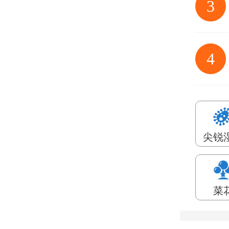
3
4
尖锐
菜