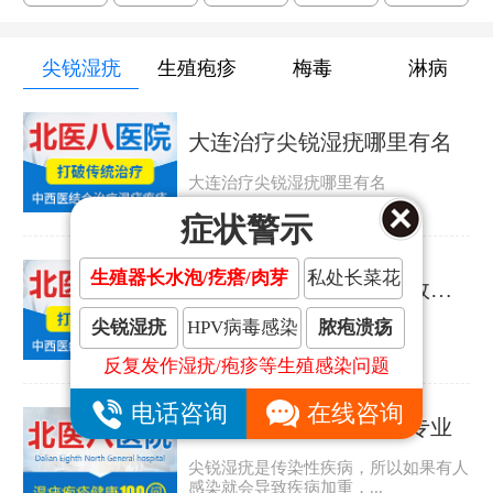
尖锐湿疣
生殖疱疹
梅毒
淋病
大连治疗尖锐湿疣哪里有名
大连治疗尖锐湿疣哪里有名
症状警示
生殖器长水泡/疙瘩/肉芽
私处长菜花
大连治疗尖锐湿疣哪里效果好
尖锐湿疣
HPV病毒感染
脓疱溃疡
大连治疗尖锐湿疣哪里效果好
反复发作湿疣/疱疹等生殖感染问题
电话咨询
在线咨询
大连哪家尖锐湿疣医院专业
尖锐湿疣是传染性疾病，所以如果有人
感染就会导致疾病加重，...