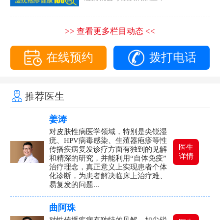
>> 查看更多栏目动态 <<
在线预约
拨打电话
推荐医生
姜涛
对皮肤性病医学领域，特别是尖锐湿
疣、HPV病毒感染、生殖器疱疹等性
医生
传播疾病复发诊疗方面有独到的见解
详情
和精深的研究，并能利用“自体免疫”
治疗理念，真正意义上实现患者个体
化诊断，为患者解决临床上治疗难、
易复发的问题...
曲阿珠
对性传播疾病有独特的见解，如尖锐