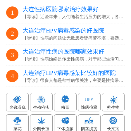
大连性病医院哪家治疗效果好
1
【导读】近些年来，人们随着生活压力的增大，各…
大连治疗HPV病毒感染的好医院
2
【导读】性病的问题让无数患者皆痛苦不堪，要选…
大连治疗性病的医院哪家效果好
3
【导读】性病始终是传染性疾病，对于那些生活习…
大连治疗HPV病毒感染比较好的医院
4
【导读】很多人都是都性病很关注，主要是性病带…
HPV
性病检查
尖锐湿疣
生殖疱疹
梅毒
赘生物
菜花
外阴长痘
下体流脓
阴茎溃疡
长疙瘩