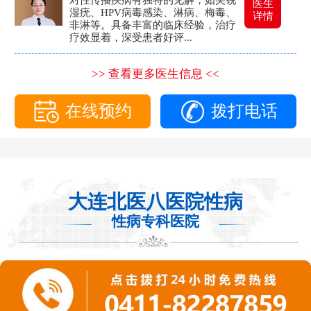
医生
湿疣、HPV病毒感染、淋病、梅毒、
详情
非淋等。具备丰富的临床经验，治疗
疗效显着，深受患者好评...
>> 查看更多医生信息 <<
在线预约
拨打电话
大连北医八医院性病
性病专科医院