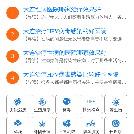
大连性病医院哪家治疗效果好
1
【导读】近些年来，人们随着生活压力的增大，各…
大连治疗HPV病毒感染的好医院
2
【导读】性病的问题让无数患者皆痛苦不堪，要选…
大连治疗性病的医院哪家效果好
3
【导读】性病始终是传染性疾病，对于那些生活习…
大连治疗HPV病毒感染比较好的医院
4
【导读】很多人都是都性病很关注，主要是性病带…
HPV
性病检查
尖锐湿疣
生殖疱疹
梅毒
赘生物
菜花
外阴长痘
下体流脓
阴茎溃疡
长疙瘩