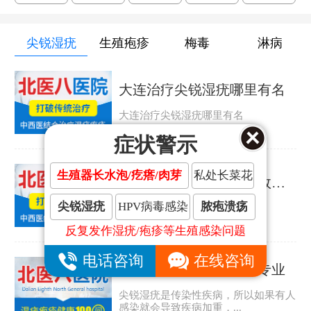
尖锐湿疣
生殖疱疹
梅毒
淋病
大连治疗尖锐湿疣哪里有名
大连治疗尖锐湿疣哪里有名
症状警示
生殖器长水泡/疙瘩/肉芽
私处长菜花
大连治疗尖锐湿疣哪里效果好
尖锐湿疣
HPV病毒感染
脓疱溃疡
大连治疗尖锐湿疣哪里效果好
反复发作湿疣/疱疹等生殖感染问题
电话咨询
在线咨询
大连哪家尖锐湿疣医院专业
尖锐湿疣是传染性疾病，所以如果有人
感染就会导致疾病加重，...