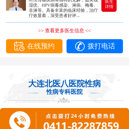
医生
湿疣、HPV病毒感染、淋病、梅毒、
详情
非淋等。具备丰富的临床经验，治疗
疗效显着，深受患者好评...
>> 查看更多医生信息 <<
在线预约
拨打电话
大连北医八医院性病
性病专科医院