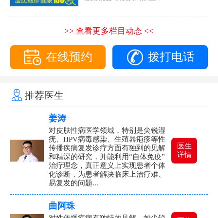
>> 查看更多栏目动态 <<
在线预约
拨打电话
推荐医生
姜涛
对皮肤性病医学领域，特别是尖锐湿
疣、HPV病毒感染、生殖器疱疹等性
医生
传播疾病复发诊疗方面有独到的见解
详情
和精深的研究，并能利用“自体免疫”
治疗理念，真正意义上实现患者个体
化诊断，为患者解决临床上治疗难、
易复发的问题...
曲阿珠
对性传播疾病有独特的见解，如尖锐