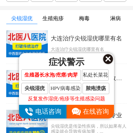
尖锐湿疣
生殖疱疹
梅毒
淋病
大连治疗尖锐湿疣哪里有名
大连治疗尖锐湿疣哪里有名
症状警示
生殖器长水泡/疙瘩/肉芽
私处长菜花
大连治疗尖锐湿疣哪里效果好
尖锐湿疣
HPV病毒感染
脓疱溃疡
大连治疗尖锐湿疣哪里效果好
反复发作湿疣/疱疹等生殖感染问题
电话咨询
在线咨询
大连哪家尖锐湿疣医院专业
尖锐湿疣是传染性疾病，所以如果有人
感染就会导致疾病加重，...