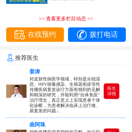
>> 查看更多栏目动态 <<
在线预约
拨打电话
推荐医生
姜涛
对皮肤性病医学领域，特别是尖锐湿
疣、HPV病毒感染、生殖器疱疹等性
医生
传播疾病复发诊疗方面有独到的见解
详情
和精深的研究，并能利用“自体免疫”
治疗理念，真正意义上实现患者个体
化诊断，为患者解决临床上治疗难、
易复发的问题...
曲阿珠
对性传播疾病有独特的见解，如尖锐