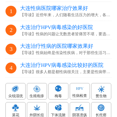
大连性病医院哪家治疗效果好
1
【导读】近些年来，人们随着生活压力的增大，各…
大连治疗HPV病毒感染的好医院
2
【导读】性病的问题让无数患者皆痛苦不堪，要选…
大连治疗性病的医院哪家效果好
3
【导读】性病始终是传染性疾病，对于那些生活习…
大连治疗HPV病毒感染比较好的医院
4
【导读】很多人都是都性病很关注，主要是性病带…
HPV
性病检查
尖锐湿疣
生殖疱疹
梅毒
赘生物
菜花
外阴长痘
下体流脓
阴茎溃疡
长疙瘩